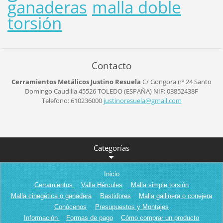
ganaderas
malla doble
torsión
Contacto
Cerramientos Metálicos Justino Resuela
C/ Gongora nº 24
Santo
Domingo Caudilla
45526
TOLEDO (ESPAÑA)
NIF: 03852438F
Telefono: 610236000
justinor
esuela@g
mail.com
Categorías
Inicio
Cerramientos
Valla Hércules
Malla simple torsión
Malla cinegética o ganadera
Bastidores
Malla gallinera o conejera
Conócenos
Presupuestos y Montajes
Información
Formas de pago
Cómo comprar un producto