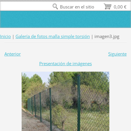
Buscar en el sitio
0,00 €
Inicio
|
Galería de fotos malla simple torsión
|
imagen3.jpg
Anterior
Siguiente
Presentación de imágenes