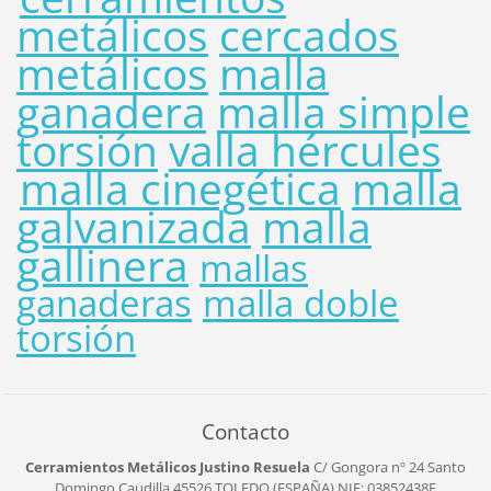
metálicos
cercados
metálicos
malla
ganadera
malla simple
torsión
valla hércules
malla cinegética
malla
galvanizada
malla
gallinera
mallas
ganaderas
malla doble
torsión
Contacto
Cerramientos Metálicos Justino Resuela
C/ Gongora nº 24
Santo
Domingo Caudilla
45526
TOLEDO (ESPAÑA)
NIF: 03852438F