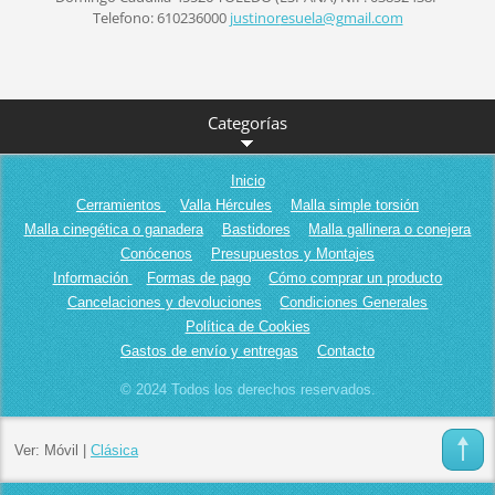
Telefono: 610236000
justinor
esuela@g
mail.com
Categorías
Inicio
Cerramientos
Valla Hércules
Malla simple torsión
Malla cinegética o ganadera
Bastidores
Malla gallinera o conejera
Conócenos
Presupuestos y Montajes
Información
Formas de pago
Cómo comprar un producto
Cancelaciones y devoluciones
Condiciones Generales
Política de Cookies
Gastos de envío y entregas
Contacto
© 2024 Todos los derechos reservados.
Ver:
Móvil
|
Clásica