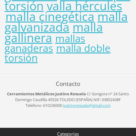
torsión
valla hércules
malla cinegética
malla
galvanizada
malla
gallinera
mallas
ganaderas
malla doble
torsión
Contacto
Cerramientos Metálicos Justino Resuela
C/ Gongora nº 24
Santo
Domingo Caudilla
45526
TOLEDO (ESPAÑA)
NIF: 03852438F
Telefono: 610236000
justinor
esuela@g
mail.com
Categorías