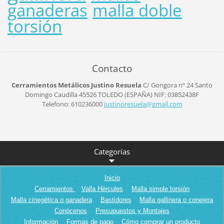
ganaderas
malla doble
torsión
Contacto
Cerramientos Metálicos Justino Resuela
C/ Gongora nº 24
Santo
Domingo Caudilla
45526
TOLEDO (ESPAÑA)
NIF: 03852438F
Telefono: 610236000
justinor
esuela@g
mail.com
Categorías
Inicio
Cerramientos
Valla Hércules
Malla simple torsión
Malla cinegética o ganadera
Bastidores
Malla gallinera o conejera
Conócenos
Presupuestos y Montajes
Información
Formas de pago
Cómo comprar un producto