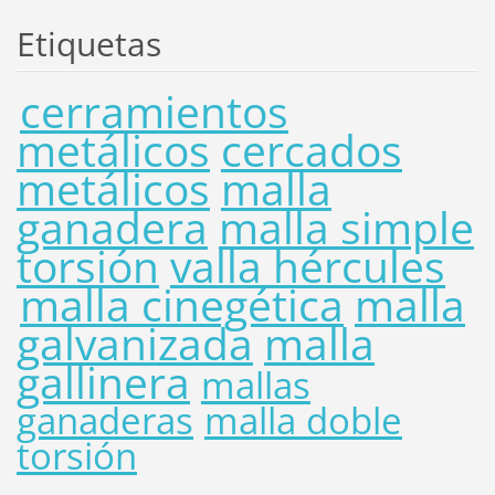
Etiquetas
cerramientos
metálicos
cercados
metálicos
malla
ganadera
malla simple
torsión
valla hércules
malla cinegética
malla
galvanizada
malla
gallinera
mallas
ganaderas
malla doble
torsión