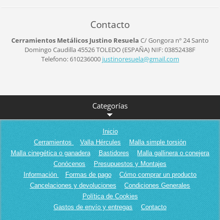
Contacto
Cerramientos Metálicos Justino Resuela
C/ Gongora nº 24
Santo
Domingo Caudilla
45526
TOLEDO (ESPAÑA)
NIF: 03852438F
Telefono: 610236000
justinor
esuela@g
mail.com
Categorías
Inicio
Cerramientos
Valla Hércules
Malla simple torsión
Malla cinegética o ganadera
Bastidores
Malla gallinera o conejera
Conócenos
Presupuestos y Montajes
Información
Formas de pago
Cómo comprar un producto
Cancelaciones y devoluciones
Condiciones Generales
Política de Cookies
Gastos de envío y entregas
Contacto