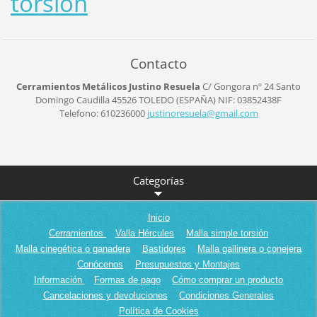
torsión
Contacto
Cerramientos Metálicos Justino Resuela
C/ Gongora nº 24
Santo
Domingo Caudilla
45526
TOLEDO (ESPAÑA)
NIF: 03852438F
Telefono: 610236000
justinor
esuela@g
mail.com
Categorías
Inicio
Cerramientos
Valla Hércules
Malla simple torsión
Malla cinegética o ganadera
Bastidores
Malla gallinera o conejera
Conócenos
Presupuestos y Montajes
Información
Formas de pago
Cómo comprar un producto
Cancelaciones y devoluciones
Condiciones Generales
Política de Cookies