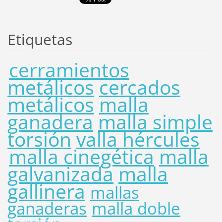
Etiquetas
cerramientos
metálicos
cercados
metálicos
malla
ganadera
malla simple
torsión
valla hércules
malla cinegética
malla
galvanizada
malla
gallinera
mallas
ganaderas
malla doble