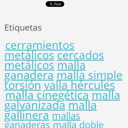
Etiquetas
cerramientos
metálicos
cercados
metálicos
malla
ganadera
malla simple
torsión
valla hércules
malla cinegética
malla
galvanizada
malla
gallinera
mallas
ganaderas
malla doble