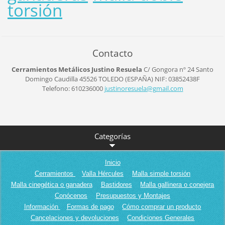
torsión
Contacto
Cerramientos Metálicos Justino Resuela
C/ Gongora nº 24
Santo
Domingo Caudilla
45526
TOLEDO (ESPAÑA)
NIF: 03852438F
Telefono: 610236000
justinor
esuela@g
mail.com
Categorías
Inicio
Cerramientos
Valla Hércules
Malla simple torsión
Malla cinegética o ganadera
Bastidores
Malla gallinera o conejera
Conócenos
Presupuestos y Montajes
Información
Formas de pago
Cómo comprar un producto
Cancelaciones y devoluciones
Condiciones Generales