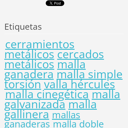
Etiquetas
cerramientos
metálicos
cercados
metálicos
malla
ganadera
malla simple
torsión
valla hércules
malla cinegética
malla
galvanizada
malla
gallinera
mallas
ganaderas
malla doble