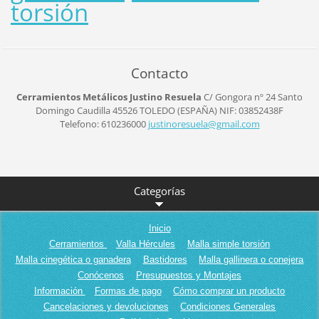
torsión
Contacto
Cerramientos Metálicos Justino Resuela
C/ Gongora nº 24
Santo
Domingo Caudilla
45526
TOLEDO (ESPAÑA)
NIF: 03852438F
Telefono: 610236000
justinor
esuela@g
mail.com
Categorías
Inicio
Cerramientos
Valla Hércules
Malla simple torsión
Malla cinegética o ganadera
Bastidores
Malla gallinera o conejera
Conócenos
Presupuestos y Montajes
Información
Formas de pago
Cómo comprar un producto
Cancelaciones y devoluciones
Condiciones Generales