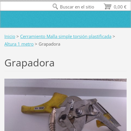
Buscar en el sitio
0,00 €
Inicio
>
Cerramiento Malla simple torsión plastificada
>
Altura 1 metro
>
Grapadora
Grapadora