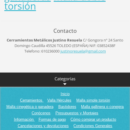
torsión
Contacto
Cerramientos Metálicos Justino Resuela
C/ Gongora nº 24
Santo
Domingo Caudilla
45526
TOLEDO (ESPAÑA)
NIF: 03852438F
Telefono: 610236000
justinor
esuela@g
mail.com
Categorías
Inicio
Cerramientos
Valla Hércules
Malla simple torsión
Malla cinegética o ganadera
Bastidores
Malla gallinera o conejera
Conócenos
Presupuestos y Montajes
Información
Formas de pago
Cómo comprar un producto
Cancelaciones y devoluciones
Condiciones Generales