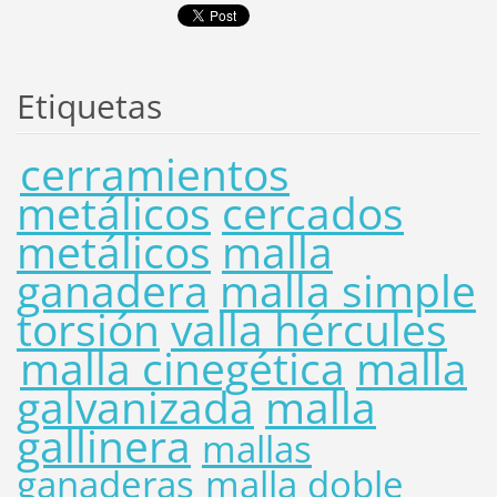
Etiquetas
cerramientos
metálicos
cercados
metálicos
malla
ganadera
malla simple
torsión
valla hércules
malla cinegética
malla
galvanizada
malla
gallinera
mallas
ganaderas
malla doble