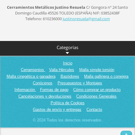
Cerramientos Metálicos Justino Resuela
C/ Gongora nº 24
Santo
Domingo Caudilla
45526
TOLEDO (ESPAÑA)
NIF: 03852438F
Telefono: 610236000
justinor
esuela@g
mail.com
Categorías
Inicio
Cerramientos
Valla Hércules
Malla simple torsión
Malla cinegética o ganadera
Bastidores
Malla gallinera o conejera
Conócenos
Presupuestos y Montajes
Información
Formas de pago
Cómo comprar un producto
Cancelaciones y devoluciones
Condiciones Generales
Política de Cookies
Gastos de envío y entregas
Contacto
© 2024 Todos los derechos reservados.