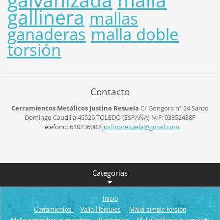
gallinera
mallas
ganaderas
malla doble
torsión
Contacto
Cerramientos Metálicos Justino Resuela
C/ Gongora nº 24
Santo
Domingo Caudilla
45526
TOLEDO (ESPAÑA)
NIF: 03852438F
Telefono: 610236000
justinor
esuela@g
mail.com
Categorías
Inicio
Cerramientos
Valla Hércules
Malla simple torsión