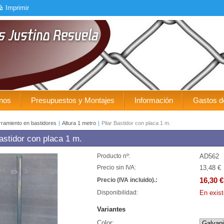
Imprimir
nos
Presupuestos y Montajes
Información
Gastos d
ramiento en bastidores
|
Altura 1 metro
|
Pilar Bastidor con placa 1 m.
Bastidor con placa 1 m.
AD562
Producto nº:
13,48 €
Precio sin IVA:
16,30 €
Precio (IVA incluido).:
En exist
Disponibilidad:
Variantes
Color: