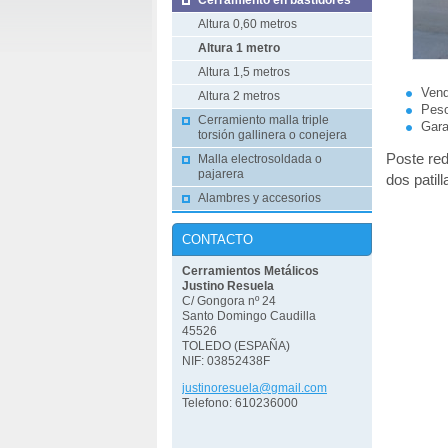
Cerramiento en bastidores
Altura 0,60 metros
Altura 1 metro
Altura 1,5 metros
Vend
Altura 2 metros
Pes
Cerramiento malla triple
Gara
torsión gallinera o conejera
Poste re
Malla electrosoldada o
pajarera
dos patil
Alambres y accesorios
CONTACTO
Cerramientos Metálicos
Justino Resuela
C/ Gongora nº 24
Santo Domingo Caudilla
45526
TOLEDO (ESPAÑA)
NIF: 03852438F
justinor
esuela@g
mail.com
Telefono: 610236000