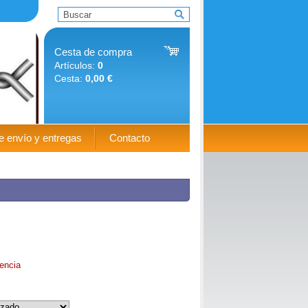
Cesta de compra
Artículos:
0
Cesta:
0,00 €
e envío y entregas
Contacto
encia