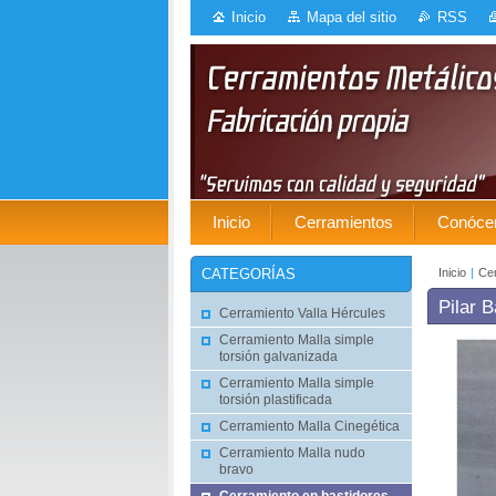
Inicio
Mapa del sitio
RSS
Inicio
Cerramientos
Conóce
Inicio
|
Cer
CATEGORÍAS
Pilar 
Cerramiento Valla Hércules
Cerramiento Malla simple
torsión galvanizada
Cerramiento Malla simple
torsión plastificada
Cerramiento Malla Cinegética
Cerramiento Malla nudo
bravo