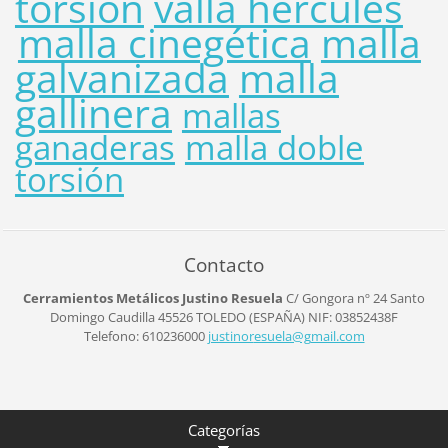
torsión
valla hércules
malla cinegética
malla
galvanizada
malla
gallinera
mallas
ganaderas
malla doble
torsión
Contacto
Cerramientos Metálicos Justino Resuela
C/ Gongora nº 24
Santo
Domingo Caudilla
45526
TOLEDO (ESPAÑA)
NIF: 03852438F
Telefono: 610236000
justinor
esuela@g
mail.com
Categorías