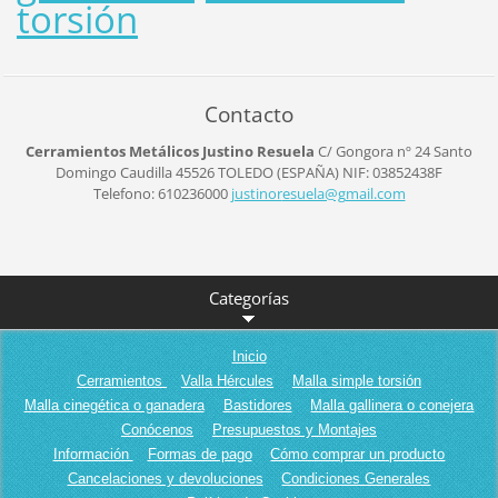
torsión
Contacto
Cerramientos Metálicos Justino Resuela
C/ Gongora nº 24
Santo
Domingo Caudilla
45526
TOLEDO (ESPAÑA)
NIF: 03852438F
Telefono: 610236000
justinor
esuela@g
mail.com
Categorías
Inicio
Cerramientos
Valla Hércules
Malla simple torsión
Malla cinegética o ganadera
Bastidores
Malla gallinera o conejera
Conócenos
Presupuestos y Montajes
Información
Formas de pago
Cómo comprar un producto
Cancelaciones y devoluciones
Condiciones Generales