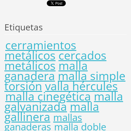
Etiquetas
cerramientos
metálicos
cercados
metálicos
malla
ganadera
malla simple
torsión
valla hércules
malla cinegética
malla
galvanizada
malla
gallinera
mallas
ganaderas
malla doble