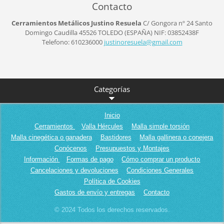
Contacto
Cerramientos Metálicos Justino Resuela
C/ Gongora nº 24
Santo
Domingo Caudilla
45526
TOLEDO (ESPAÑA)
NIF: 03852438F
Telefono: 610236000
justinor
esuela@g
mail.com
Categorías
Inicio
Cerramientos
Valla Hércules
Malla simple torsión
Malla cinegética o ganadera
Bastidores
Malla gallinera o conejera
Conócenos
Presupuestos y Montajes
Información
Formas de pago
Cómo comprar un producto
Cancelaciones y devoluciones
Condiciones Generales
Política de Cookies
Gastos de envío y entregas
Contacto
© 2024 Todos los derechos reservados.