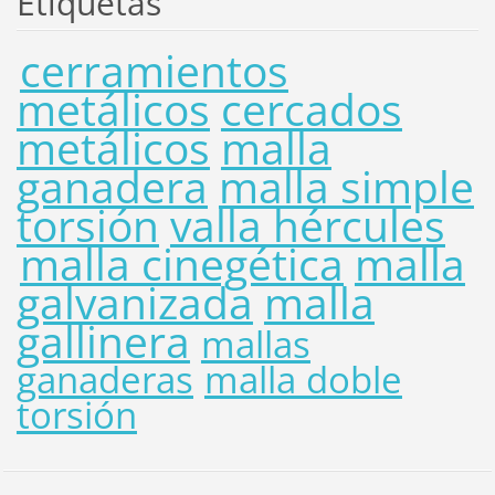
Etiquetas
cerramientos
metálicos
cercados
metálicos
malla
ganadera
malla simple
torsión
valla hércules
malla cinegética
malla
galvanizada
malla
gallinera
mallas
ganaderas
malla doble
torsión