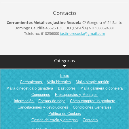
Contacto
Cerramientos Metálicos Justino Resuela
C/ Gongora nº 24
Santo
Domingo Caudilla
45526
TOLEDO (ESPAÑA)
NIF: 03852438F
Telefono: 610236000
justinor
esuela@g
mail.com
Categorías
Inicio
Cerramientos
Valla Hércules
Malla simple torsión
Malla cinegética o ganadera
Bastidores
Malla gallinera o conejera
Conócenos
Presupuestos y Montajes
Información
Formas de pago
Cómo comprar un producto
Cancelaciones y devoluciones
Condiciones Generales
Política de Cookies
Gastos de envío y entregas
Contacto