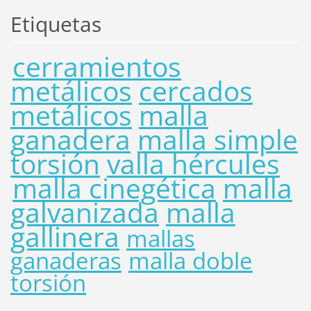
Etiquetas
cerramientos
metálicos
cercados
metálicos
malla
ganadera
malla simple
torsión
valla hércules
malla cinegética
malla
galvanizada
malla
gallinera
mallas
ganaderas
malla doble
torsión