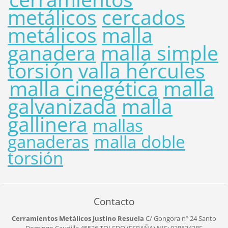
metálicos
cercados
metálicos
malla
ganadera
malla simple
torsión
valla hércules
malla cinegética
malla
galvanizada
malla
gallinera
mallas
ganaderas
malla doble
torsión
Contacto
Cerramientos Metálicos Justino Resuela
C/ Gongora nº 24
Santo
Domingo Caudilla
45526
TOLEDO (ESPAÑA)
NIF: 03852438F