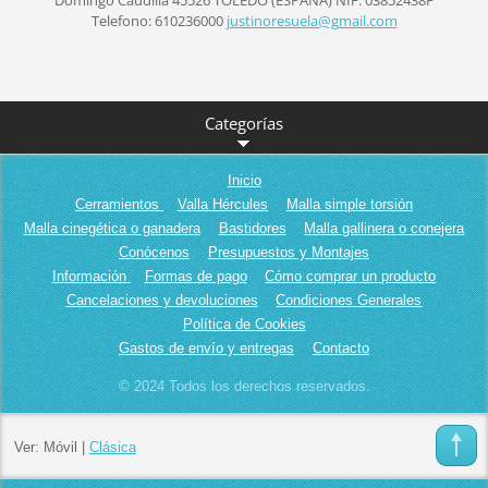
Telefono: 610236000
justinor
esuela@g
mail.com
Categorías
Inicio
Cerramientos
Valla Hércules
Malla simple torsión
Malla cinegética o ganadera
Bastidores
Malla gallinera o conejera
Conócenos
Presupuestos y Montajes
Información
Formas de pago
Cómo comprar un producto
Cancelaciones y devoluciones
Condiciones Generales
Política de Cookies
Gastos de envío y entregas
Contacto
© 2024 Todos los derechos reservados.
Ver:
Móvil
|
Clásica