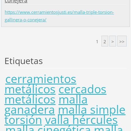
conejera
https://www.cerramientosjusti.es/malla-triple-torsion-
gallinera-o-conejera/
1
2
>
>>
Etiquetas
cerramientos
metálicos
cercados
metálicos
malla
ganadera
malla simple
torsión
valla hércules
malla cinegética
malla