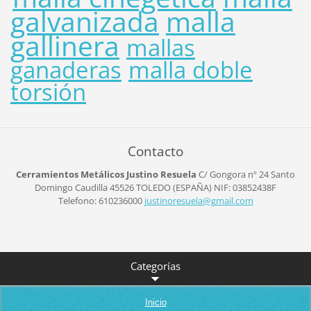
galvanizada
malla
gallinera
mallas
ganaderas
malla doble
torsión
Contacto
Cerramientos Metálicos Justino Resuela
C/ Gongora nº 24
Santo
Domingo Caudilla
45526
TOLEDO (ESPAÑA)
NIF: 03852438F
Telefono: 610236000
justinor
esuela@g
mail.com
Categorías
Inicio