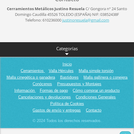
Cerramientos Metálicos Justino Resuela
C/ Gongora nº 24
Santo
Domingo Caudilla
45526
TOLEDO (ESPAÑA)
NIF: 03852438F
Telefono: 610236000
justinor
esuela@g
mail.com
Categorías
Inicio
Cerramientos
Valla Hércules
Malla simple torsión
Malla cinegética o ganadera
Bastidores
Malla gallinera o conejera
Conócenos
Presupuestos y Montajes
Información
Formas de pago
Cómo comprar un producto
Cancelaciones y devoluciones
Condiciones Generales
Política de Cookies
Gastos de envío y entregas
Contacto
© 2024 Todos los derechos reservados.