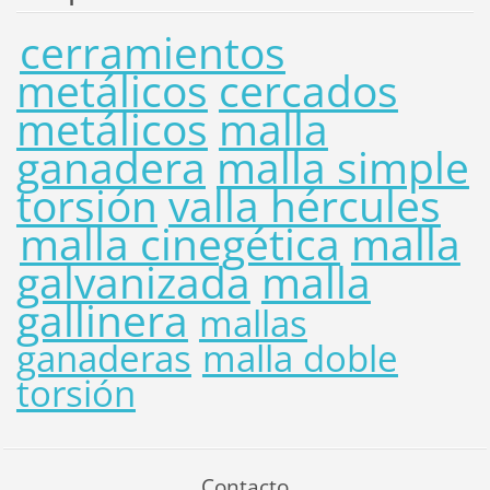
cerramientos
metálicos
cercados
metálicos
malla
ganadera
malla simple
torsión
valla hércules
malla cinegética
malla
galvanizada
malla
gallinera
mallas
ganaderas
malla doble
torsión
Contacto