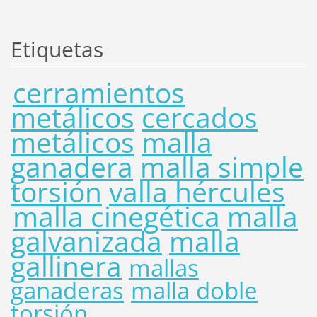
Etiquetas
cerramientos
metálicos
cercados
metálicos
malla
ganadera
malla simple
torsión
valla hércules
malla cinegética
malla
galvanizada
malla
gallinera
mallas
ganaderas
malla doble
torsión