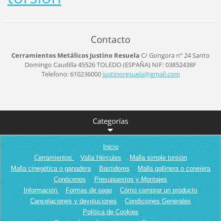
Contacto
Cerramientos Metálicos Justino Resuela
C/ Gongora nº 24
Santo
Domingo Caudilla
45526
TOLEDO (ESPAÑA)
NIF: 03852438F
Telefono: 610236000
justinor
esuela@g
mail.com
Categorías
Inicio
Cerramientos
Valla Hércules
Malla simple torsión
Malla cinegética o ganadera
Bastidores
Malla gallinera o conejera
Conócenos
Presupuestos y Montajes
Información
Formas de pago
Cómo comprar un producto
Cancelaciones y devoluciones
Condiciones Generales
Política de Cookies