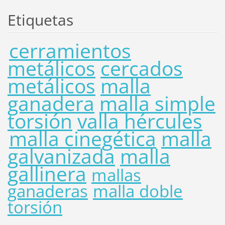
Etiquetas
cerramientos
metálicos
cercados
metálicos
malla
ganadera
malla simple
torsión
valla hércules
malla cinegética
malla
galvanizada
malla
gallinera
mallas
ganaderas
malla doble
torsión