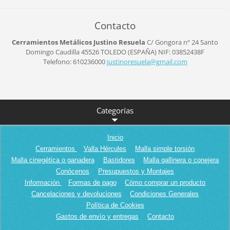
Contacto
Cerramientos Metálicos Justino Resuela
C/ Gongora nº 24
Santo
Domingo Caudilla
45526
TOLEDO (ESPAÑA)
NIF: 03852438F
Telefono: 610236000
justinor
esuela@g
mail.com
Categorías
Inicio
Cerramientos
Valla Hércules
Malla simple torsión
Malla cinegética o ganadera
Bastidores
Malla gallinera o conejera
Conócenos
Presupuestos y Montajes
Información
Formas de pago
Cómo comprar un producto
Cancelaciones y devoluciones
Condiciones Generales
Política de Cookies
Gastos de envío y entregas
Contacto