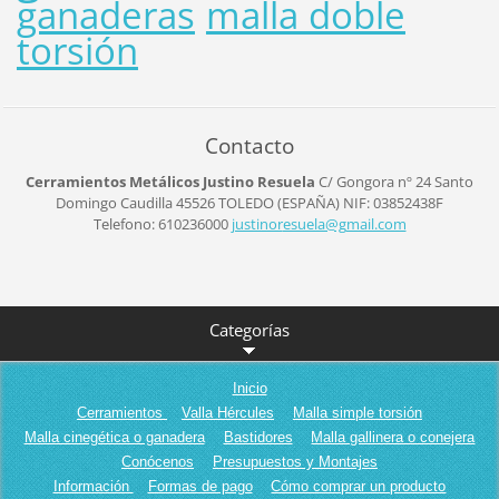
ganaderas
malla doble
torsión
Contacto
Cerramientos Metálicos Justino Resuela
C/ Gongora nº 24
Santo
Domingo Caudilla
45526
TOLEDO (ESPAÑA)
NIF: 03852438F
Telefono: 610236000
justinor
esuela@g
mail.com
Categorías
Inicio
Cerramientos
Valla Hércules
Malla simple torsión
Malla cinegética o ganadera
Bastidores
Malla gallinera o conejera
Conócenos
Presupuestos y Montajes
Información
Formas de pago
Cómo comprar un producto