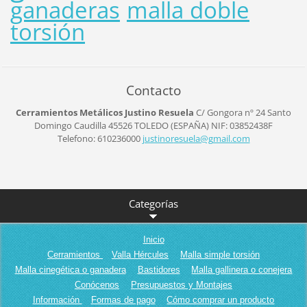
ganaderas
malla doble
torsión
Contacto
Cerramientos Metálicos Justino Resuela
C/ Gongora nº 24
Santo
Domingo Caudilla
45526
TOLEDO (ESPAÑA)
NIF: 03852438F
Telefono: 610236000
justinor
esuela@g
mail.com
Categorías
Inicio
Cerramientos
Valla Hércules
Malla simple torsión
Malla cinegética o ganadera
Bastidores
Malla gallinera o conejera
Conócenos
Presupuestos y Montajes
Información
Formas de pago
Cómo comprar un producto